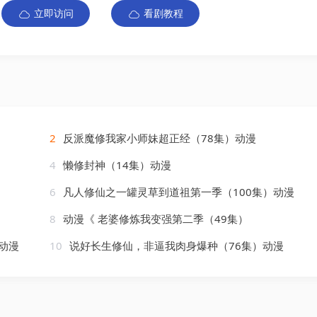
立即访问
看剧教程
2
反派魔修我家小师妹超正经（78集）动漫
4
懒修封神（14集）动漫
6
凡人修仙之一罐灵草到道祖第一季（100集）动漫
8
动漫《 老婆修炼我变强第二季（49集）
动漫
10
说好长生修仙，非逼我肉身爆种（76集）动漫