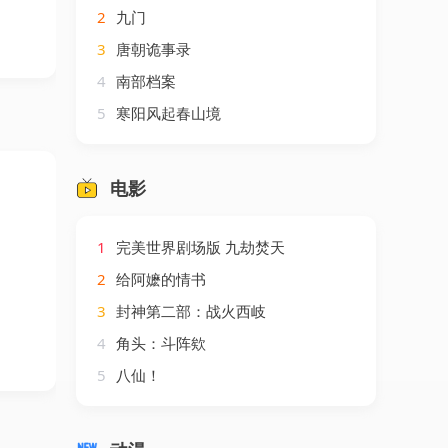
2
九门
3
唐朝诡事录
4
南部档案
5
寒阳风起春山境
电影
1
完美世界剧场版 九劫焚天
2
给阿嬷的情书
3
封神第二部：战火西岐
4
角头：斗阵欸
5
八仙！