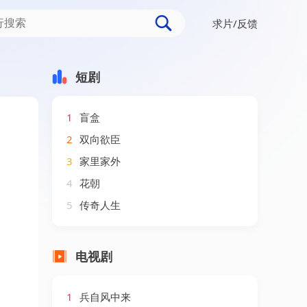
求片/反馈
短剧
1
盲盒
2
双向欲臣
3
家里家外
4
花朝
5
传奇人生
电视剧
1
兵自风中来