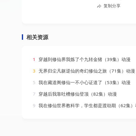
复制分享
相关资源
1
穿越到修仙界我炼了个九转金猪（39集）动漫
3
无界归尘凡躯逆仙的奇幻修仙之旅（71集）动漫
5
我在藏道阁修仙一不小心证道了（53集）动漫
7
穿越后我靠吐槽修仙登顶（82集）动漫
9
我在修仙世界教科学，学生都是渡劫期（62集）