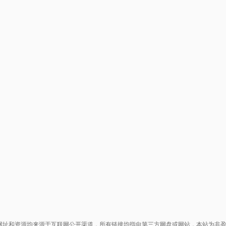
网址和资源均来源于互联网公开渠道，所有链接均指向第三方网盘或网站，本站为非