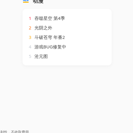
动漫
1
吞噬星空 第4季
2
光阴之外
3
斗破苍穹 年番2
4
游戏BUG修复中
5
沧元图
盈利性，不收取费用。