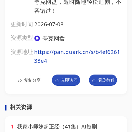
夸克网盘，随时随地轻松追剧，不
容错过！
更新时间
2026-07-08
资源类型
夸克网盘
资源地址
https://pan.quark.cn/s/b4ef6261
33e4
复制分享
立即访问
看剧教程
相关资源
1
我家小师妹超正经（41集）AI短剧