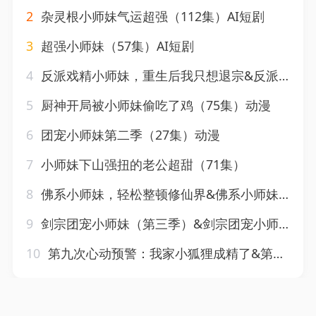
2
杂灵根小师妹气运超强（112集）AI短剧
3
超强小师妹（57集）AI短剧
4
反派戏精小师妹，重生后我只想退宗&反派戏精小师妹重生后我只想退宗（61集）AI短剧
5
厨神开局被小师妹偷吃了鸡（75集）动漫
6
团宠小师妹第二季（27集）动漫
7
小师妹下山强扭的老公超甜（71集）
8
佛系小师妹，轻松整顿修仙界&佛系小师妹轻松整顿修仙界（46集）AI短剧
9
剑宗团宠小师妹（第三季）&剑宗团宠小师妹第三季（87集）AI短剧
10
第九次心动预警：我家小狐狸成精了&第九次心动预警我家小狐狸成精了（101集）AI短剧