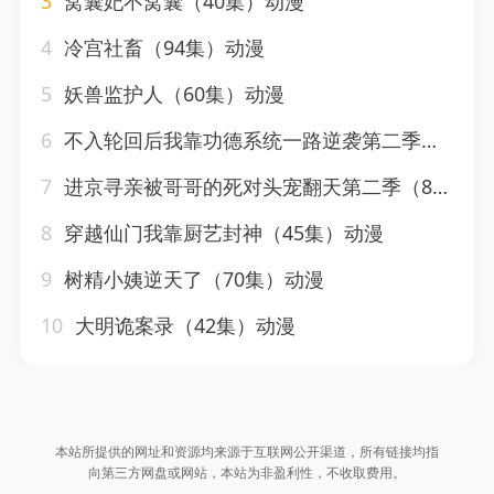
3
窝囊妃不窝囊（40集）动漫
4
冷宫社畜（94集）动漫
5
妖兽监护人（60集）动漫
6
不入轮回后我靠功德系统一路逆袭第二季（74集）动漫
7
进京寻亲被哥哥的死对头宠翻天第二季（88集）动漫
8
穿越仙门我靠厨艺封神（45集）动漫
9
树精小姨逆天了（70集）动漫
10
大明诡案录（42集）动漫
本站所提供的网址和资源均来源于互联网公开渠道，所有链接均指
向第三方网盘或网站，本站为非盈利性，不收取费用。