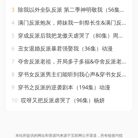
3
除我以外全队反派 第二季神明敬我（56集）动漫
4
满门反派炮灰，师妹我一剑祭长生&满门反派炮灰师妹我一剑祭长生（80集）AI短剧
5
穿成反派后我把龙傲天虐哭了（80集）周航健＆孟檬檬
6
丑女退婚反派暴君强娶我（36集）动漫
7
夺舍反派老祖，开局多子多福&夺舍反派老祖开局多子多福（80集）动漫
8
穿书女反派男主们能听到我心声&穿书女反派：男主们能听到我心声（60集）动漫
9
穿书之反派的逆袭剧本（194集）动漫
10
哎呀又把反派虐哭了（96集）杨妍
本站所提供的网址和资源均来源于互联网公开渠道，所有链接均指