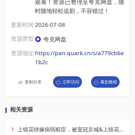
观看！资源已整理至夸克网盘，随
时随地轻松追剧，不容错过！
更新时间
2026-07-08
资源类型
夸克网盘
资源地址
https://pan.quark.cn/s/a779cb6e
1b2c
复制分享
立即访问
看剧教程
相关资源
1
上错花轿嫁病弱权臣，被宠冠京城&上错花轿嫁病弱权臣被宠冠京城（66集）AI短剧