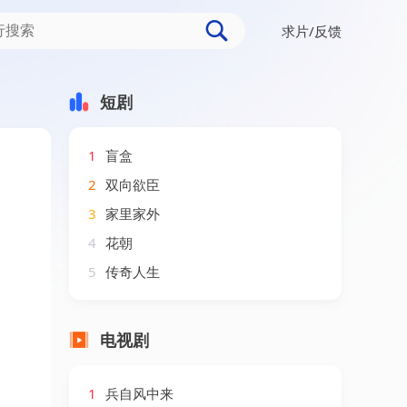
求片/反馈
AI短剧
短剧
1
盲盒
2
双向欲臣
3
家里家外
4
花朝
5
传奇人生
电视剧
1
兵自风中来