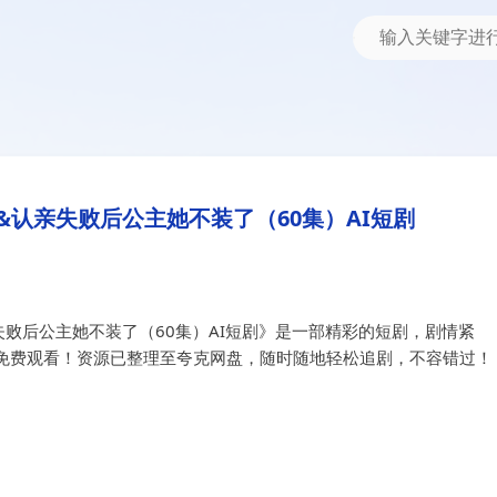
公主她不装了（60集）AI短剧
认亲失败后公主她不装了（60集）
认亲失败后公主她不装了（60集）AI短剧
败后公主她不装了（60集）AI短剧》是一部精彩的短剧，剧情紧
免费观看！资源已整理至夸克网盘，随时随地轻松追剧，不容错过！