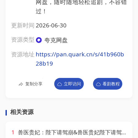
网盘，随时随地轻松追剧，不容错
过！
更新时间
2026-06-30
资源类型
夸克网盘
资源地址
https://pan.quark.cn/s/41b960b
28b19
复制分享
立即访问
看剧教程
相关资源
1
兽医贵妃：陛下请驾崩&兽医贵妃陛下请驾崩（71集）AI短剧