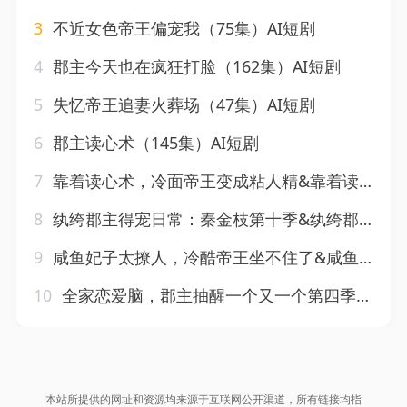
3
不近女色帝王偏宠我（75集）AI短剧
4
郡主今天也在疯狂打脸（162集）AI短剧
5
失忆帝王追妻火葬场（47集）AI短剧
6
郡主读心术（145集）AI短剧
7
靠着读心术，冷面帝王变成粘人精&靠着读心术冷面帝王变成粘人精（31集）AI短剧
8
纨绔郡主得宠日常：秦金枝第十季&纨绔郡主得宠日常秦金枝第十季（112集）AI短剧
9
咸鱼妃子太撩人，冷酷帝王坐不住了&咸鱼妃子太撩人冷酷帝王坐不住了（64集）AI短剧
10
全家恋爱脑，郡主抽醒一个又一个第四季&全家恋爱脑郡主抽醒一个又一个第四季（123集）AI短剧
本站所提供的网址和资源均来源于互联网公开渠道，所有链接均指