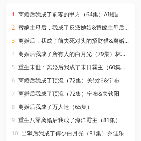
1
离婚后我成了前妻的甲方（64集）AI短剧
2
替嫁主母后，我成了反派她娘&替嫁主母后我成了反派她娘（59集）AI短剧
3
离婚后，我成了前夫死对头的招财猫&离婚后我成了前夫死对头的招财猫（65集）一飞＆孙嘉俊
4
离婚后我成了所有人的白月光（79集）林屿海＆刘昕岚
5
重生末世：离婚后我成了末日霸主（60集）王镱深＆李玖宸＆薄艾莹
6
离婚后我成了顶流（72集）关钦阳&宁布
7
离婚后我成了顶流（72集）宁布&关钦阳
8
离婚后我成了万人迷（65集）
9
重生八零离婚后我成了海洋霸主（81集）
10
出狱后我成了傅少白月光（81集）乔佳乐＆田苗苗