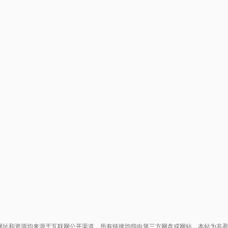
网址和资源均来源于互联网公开渠道，所有链接均指向第三方网盘或网站，本站为非