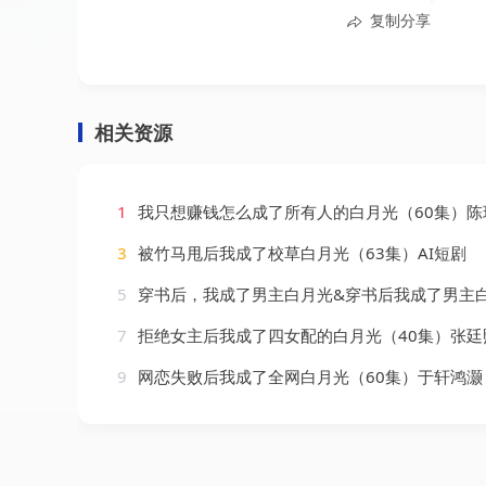
复制分享
相关资源
1
我只想赚钱怎么成了所有人的白月光（60集）陈瑞
3
被竹马甩后我成了校草白月光（63集）AI短剧
5
穿书后，我成了男主白月光&穿书后我成了男主白月光（33集）
7
拒绝女主后我成了四女配的白月光（40集）张廷熙
9
网恋失败后我成了全网白月光（60集）于轩鸿灏（于叔）