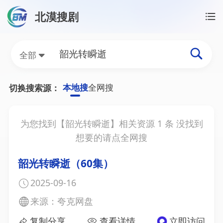
北漠搜剧
首页
/
韶光转瞬逝资源搜索
韶光转瞬逝网盘资源搜索
全部
本地搜
全网搜
切换搜索源：
为您找到【
韶光转瞬逝
】相关资源
1
条 没找到
想要的请点全网搜
韶光转瞬逝（60集）
2025-09-16
来源：夸克网盘
复制分享
查看详情
立即访问