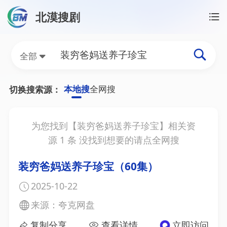
北漠搜剧
首页
/
装穷爸妈送养子珍宝资源搜索
装穷爸妈送养子珍宝网盘
全部
本地搜
全网搜
切换搜索源：
为您找到【
装穷爸妈送养子珍宝
】相关资
源
1
条 没找到想要的请点全网搜
装穷爸妈送养子珍宝（60集）
2025-10-22
来源：夸克网盘
复制分享
查看详情
立即访问