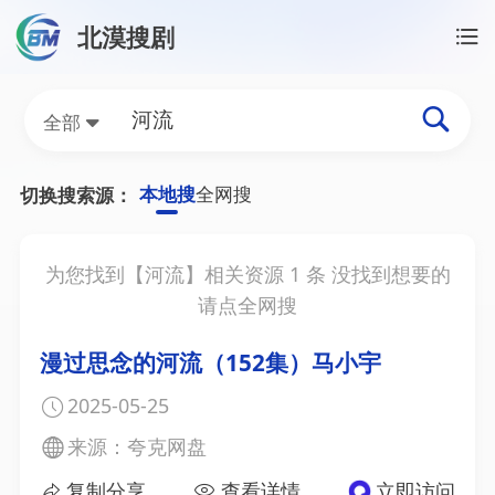
北漠搜剧
首页
/
河流资源搜索
河流网盘资源搜索结果
全部
本地搜
全网搜
切换搜索源：
为您找到【
河流
】相关资源
1
条 没找到想要的
请点全网搜
漫过思念的河流（152集）马小宇
2025-05-25
来源：夸克网盘
复制分享
查看详情
立即访问