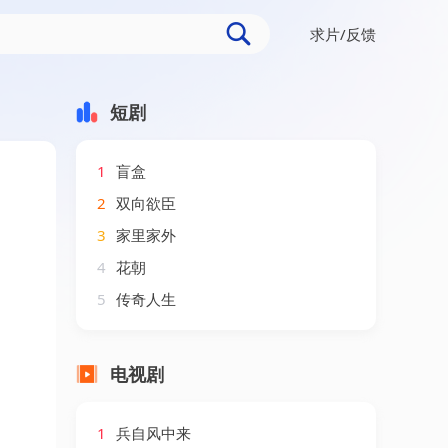
求片/反馈
短剧
1
盲盒
2
双向欲臣
3
家里家外
4
花朝
5
传奇人生
电视剧
1
兵自风中来