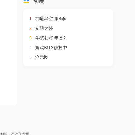
动漫
1
吞噬星空 第4季
2
光阴之外
3
斗破苍穹 年番2
4
游戏BUG修复中
5
沧元图
盈利性，不收取费用。