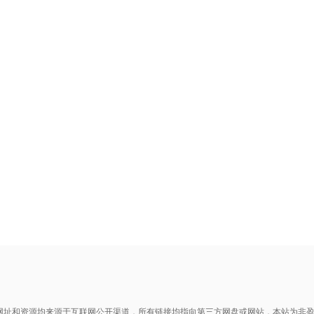
网址和资源均来源于互联网公开渠道，所有链接均指向第三方网盘或网站，本站为非