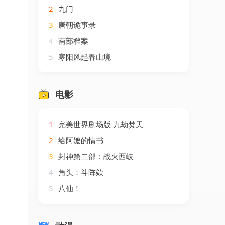
2
九门
3
唐朝诡事录
4
南部档案
5
寒阳风起春山境
电影
1
完美世界剧场版 九劫焚天
2
给阿嬷的情书
3
封神第二部：战火西岐
4
角头：斗阵欸
5
八仙！