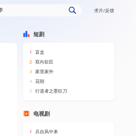
求片/反馈
短剧
1
盲盒
2
双向欲臣
3
家里家外
4
花朝
5
行道者之墨狂刀
电视剧
1
兵自风中来