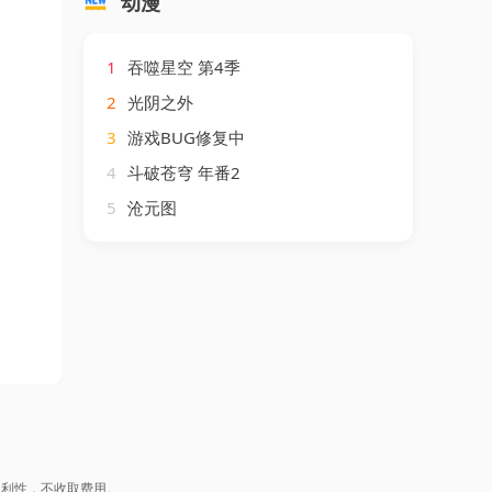
动漫
1
吞噬星空 第4季
2
光阴之外
3
游戏BUG修复中
4
斗破苍穹 年番2
5
沧元图
盈利性，不收取费用。