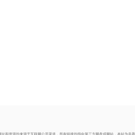
网址和资源均来源于互联网公开渠道，所有链接均指向第三方网盘或网站，本站为非