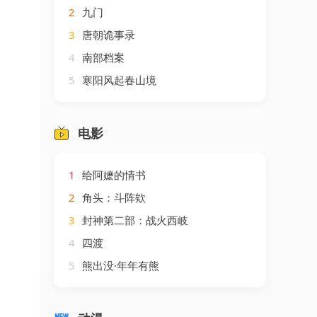
2
九门
3
唐朝诡事录
4
南部档案
5
寒阳风起春山境
电影
1
给阿嬷的情书
2
角头：斗阵欸
3
封神第二部：战火西岐
4
四渡
5
熊出没·年年有熊