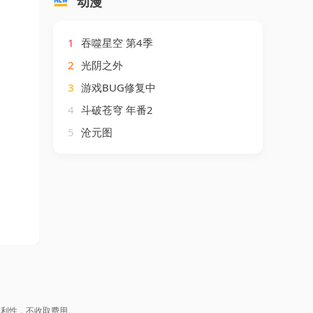
动漫
1
吞噬星空 第4季
2
光阴之外
3
游戏BUG修复中
4
斗破苍穹 年番2
5
沧元图
盈利性，不收取费用。