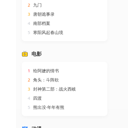
2
九门
3
唐朝诡事录
4
南部档案
5
寒阳风起春山境
电影
1
给阿嬷的情书
2
角头：斗阵欸
3
封神第二部：战火西岐
4
四渡
5
熊出没·年年有熊