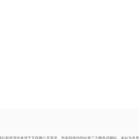
网址和资源均来源于互联网公开渠道，所有链接均指向第三方网盘或网站，本站为非