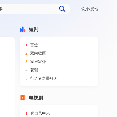
求片/反馈
短剧
1
盲盒
2
双向欲臣
3
家里家外
4
花朝
5
行道者之墨狂刀
电视剧
1
兵自风中来