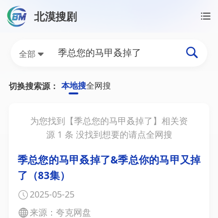
北漠搜剧
首页
/
季总您的马甲叒掉了资源搜索
季总您的马甲叒掉了网盘
全部
本地搜
全网搜
切换搜索源：
为您找到【
季总您的马甲叒掉了
】相关资
源
1
条 没找到想要的请点全网搜
季总您的马甲叒掉了&季总你的马甲又掉
了（83集）
2025-05-25
来源：夸克网盘