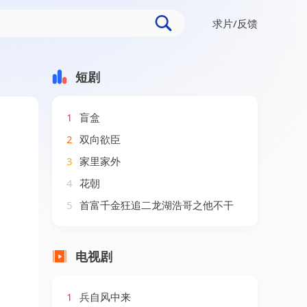
求片/反馈
短剧
1
盲盒
2
双向欲臣
3
家里家外
4
花朝
5
首富千金狂追二龙湖浩哥之他不干
电视剧
1
兵自风中来