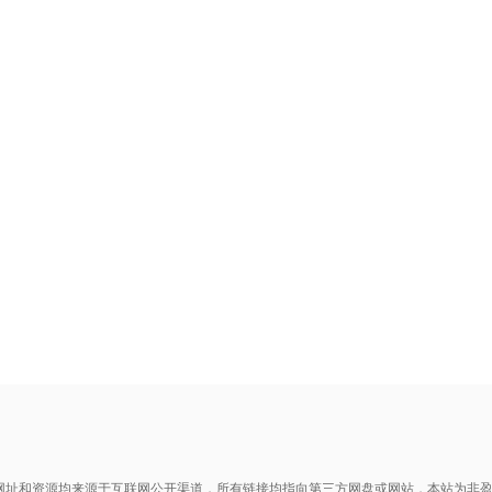
网址和资源均来源于互联网公开渠道，所有链接均指向第三方网盘或网站，本站为非