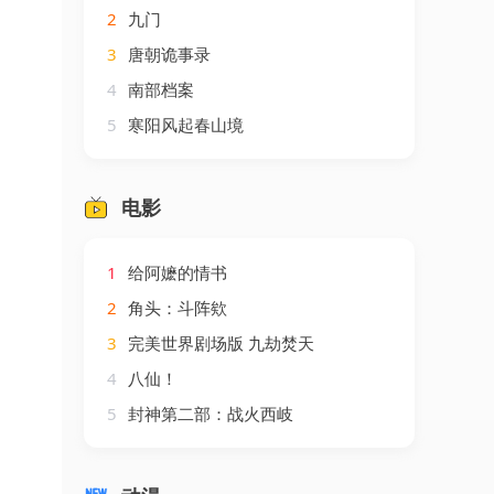
2
九门
3
唐朝诡事录
4
南部档案
5
寒阳风起春山境
电影
1
给阿嬷的情书
2
角头：斗阵欸
3
完美世界剧场版 九劫焚天
4
八仙！
5
封神第二部：战火西岐