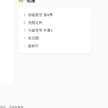
动漫
1
吞噬星空 第4季
2
光阴之外
3
斗破苍穹 年番2
4
沧元图
5
盗妖行
盈利性，不收取费用。