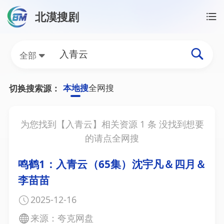
北漠搜剧
首页
/
入青云资源搜索
入青云网盘资源搜索结果
全部
本地搜
全网搜
切换搜索源：
为您找到【
入青云
】相关资源
1
条 没找到想要
的请点全网搜
鸣鹤1：入青云（65集）沈宇凡＆四月＆
李苗苗
2025-12-16
来源：夸克网盘