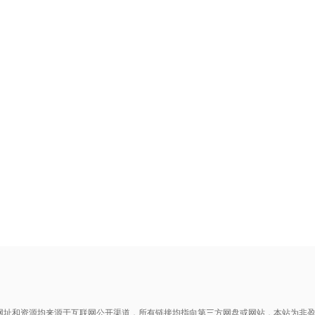
网址和资源均来源于互联网公开渠道，所有链接均指向第三方网盘或网站，本站为非