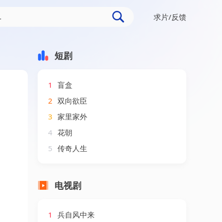
求片/反馈
短剧
1
盲盒
2
双向欲臣
3
家里家外
4
花朝
5
传奇人生
电视剧
1
兵自风中来