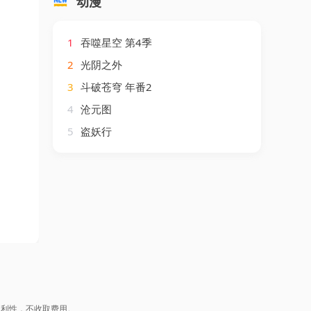
动漫
1
吞噬星空 第4季
2
光阴之外
3
斗破苍穹 年番2
4
沧元图
5
盗妖行
盈利性，不收取费用。