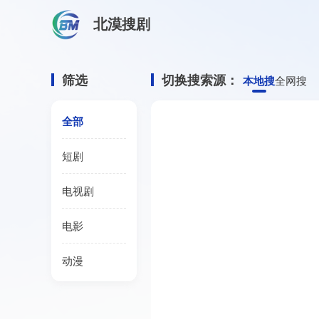
北漠搜剧
首页
/
光阴之外 年番1资源搜索
光阴之外 年番1
筛选
切换搜索源：
本地搜
全网搜
全部
短剧
电视剧
电影
动漫