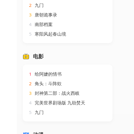
2
九门
3
唐朝诡事录
4
南部档案
5
寒阳风起春山境
电影
1
给阿嬷的情书
2
角头：斗阵欸
3
封神第二部：战火西岐
4
完美世界剧场版 九劫焚天
5
九门