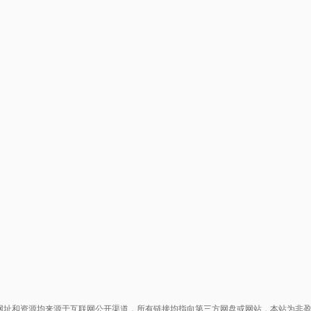
网址和资源均来源于互联网公开渠道，所有链接均指向第三方网盘或网站，本站为非