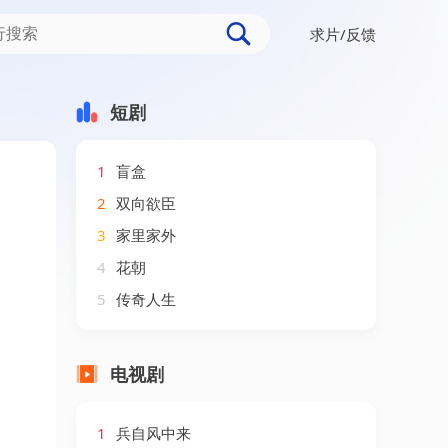
求片/反馈
短剧
1
盲盒
2
双向欲臣
3
家里家外
4
花朝
5
传奇人生
电视剧
1
兵自风中来