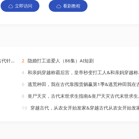
立即访问
看剧教程
）AI短剧
2
隐婚打工追爱人（86集）AI短剧
4
和亲妈穿越称霸后宫，皇帝秒变打工人&和亲妈穿越称霸后宫皇帝秒变打工人（80集）AI短剧
6
逃荒种田，我在古代靠囤货躺赢第1季&逃荒种田我在古代靠囤货躺赢第1季（123集）AI短
8
丧尸天灾，古代末世求生指南&丧尸天灾古代末世求生指南（72集）AI短剧
10
穿越古代，从农女开始发家&穿越古代从农女开始发家（74集）AI短