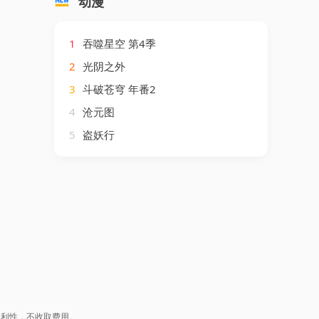
动漫
1
吞噬星空 第4季
2
光阴之外
3
斗破苍穹 年番2
4
沧元图
5
盗妖行
盈利性，不收取费用。