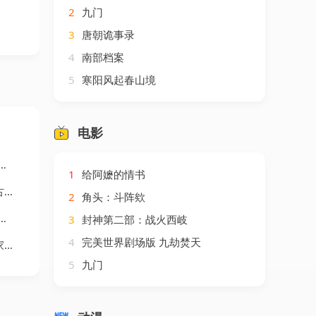
2
九门
3
唐朝诡事录
4
南部档案
5
寒阳风起春山境
电影
1
给阿嬷的情书
剧
2
角头：斗阵欸
3
封神第二部：战火西岐
4
完美世界剧场版 九劫焚天
剧
5
九门