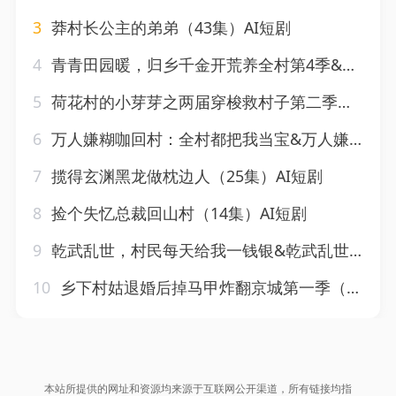
3
莽村长公主的弟弟（43集）AI短剧
4
青青田园暖，归乡千金开荒养全村第4季&青青田园暖归乡千金开荒养全村第4季（132集）AI短剧
5
荷花村的小芽芽之两届穿梭救村子第二季（34集）AI短剧
6
万人嫌糊咖回村：全村都把我当宝&万人嫌糊咖回村全村都把我当宝（77集）AI短剧
7
揽得玄渊黑龙做枕边人（25集）AI短剧
8
捡个失忆总裁回山村（14集）AI短剧
9
乾武乱世，村民每天给我一钱银&乾武乱世村民每天给我一钱银（61集）AI短剧
10
乡下村姑退婚后掉马甲炸翻京城第一季（109集）AI短剧
本站所提供的网址和资源均来源于互联网公开渠道，所有链接均指