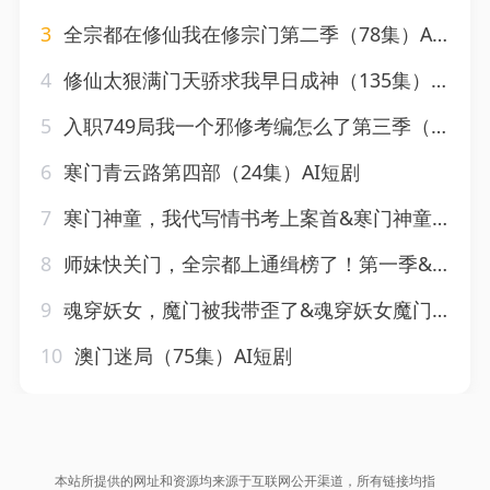
3
全宗都在修仙我在修宗门第二季（78集）AI短剧
4
修仙太狠满门天骄求我早日成神（135集）AI短剧
5
入职749局我一个邪修考编怎么了第三季（63集）AI短剧
6
寒门青云路第四部（24集）AI短剧
7
寒门神童，我代写情书考上案首&寒门神童我代写情书考上案首（70集）AI短剧
8
师妹快关门，全宗都上通缉榜了！第一季&师妹快关门全宗都上通缉榜了第一季（79集）AI短剧
9
魂穿妖女，魔门被我带歪了&魂穿妖女魔门被我带歪了（51集）AI短剧
10
澳门迷局（75集）AI短剧
本站所提供的网址和资源均来源于互联网公开渠道，所有链接均指