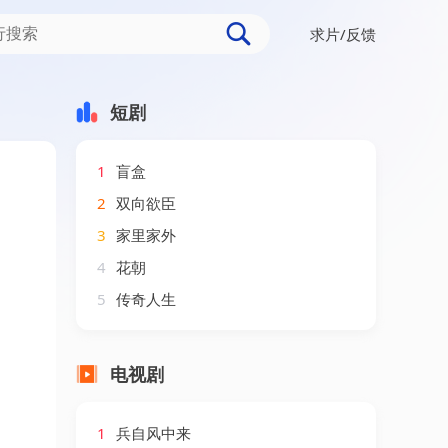
求片/反馈
28集）AI短剧
短剧
1
盲盒
2
双向欲臣
3
家里家外
4
花朝
5
传奇人生
电视剧
1
兵自风中来