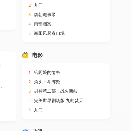
2
九门
3
唐朝诡事录
4
南部档案
5
寒阳风起春山境
电影
1
给阿嬷的情书
2
角头：斗阵欸
剧
3
封神第二部：战火西岐
4
完美世界剧场版 九劫焚天
5
九门