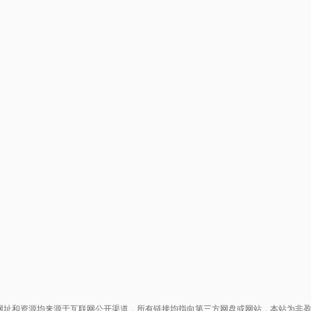
网址和资源均来源于互联网公开渠道，所有链接均指向第三方网盘或网站，本站为非