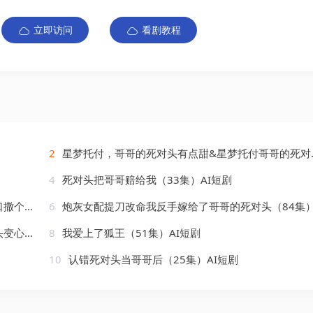
立即访问
看剧教程
2
星梦托付，哥哥的死对头有点甜&星梦托付哥哥的死对头有点甜（113集）AI短剧
4
死对头把哥哥赔给我（33集）AI短剧
AI短剧
6
炮灰女配提刀改命我反手嫁给了哥哥的死对头（84集）AI短
AI短剧
8
我爱上了狐王（51集）AI短剧
10
认错死对头当哥哥后（25集）AI短剧