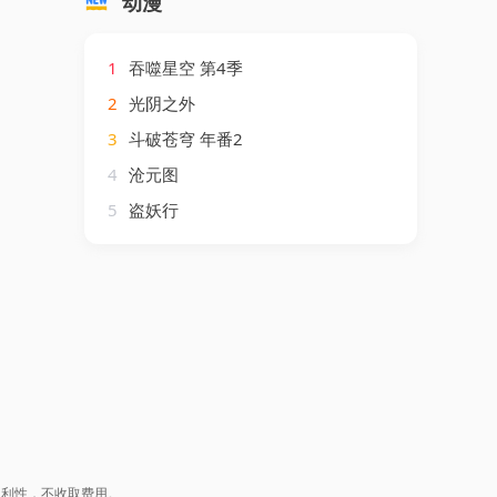
动漫
1
吞噬星空 第4季
2
光阴之外
3
斗破苍穹 年番2
4
沧元图
5
盗妖行
盈利性，不收取费用。