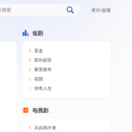
求片/反馈
短剧
1
盲盒
2
双向欲臣
3
家里家外
4
花朝
5
传奇人生
电视剧
1
兵自风中来