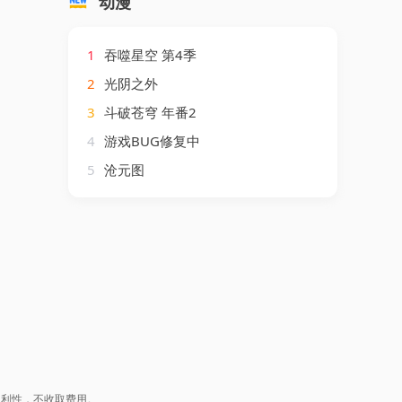
动漫
1
吞噬星空 第4季
2
光阴之外
3
斗破苍穹 年番2
4
游戏BUG修复中
5
沧元图
盈利性，不收取费用。