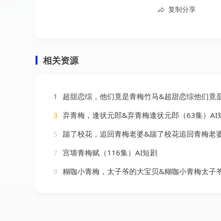
复制分享
相关资源
1
超甜恋综，他们竟是青梅竹马&超甜恋综他们竟是青梅竹马（91集）
3
弃青梅，逢状元郎&弃青梅逢状元郎（63集）AI
5
踹了校花，追回青梅老婆&踹了校花追回青梅老婆（37集）
7
宫墙青梅赋（116集）AI短剧
9
糊咖小青梅，太子爷的大宝贝&糊咖小青梅太子爷的大宝贝（50集）