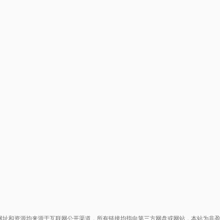
网址和资源均来源于互联网公开渠道，所有链接均指向第三方网盘或网站，本站为非