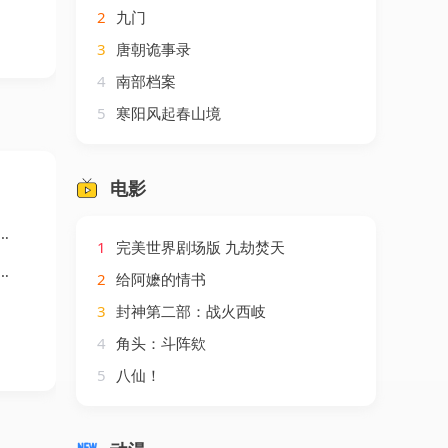
2
九门
3
唐朝诡事录
4
南部档案
5
寒阳风起春山境
电影
1
完美世界剧场版 九劫焚天
2
给阿嬷的情书
3
封神第二部：战火西岐
4
角头：斗阵欸
5
八仙！