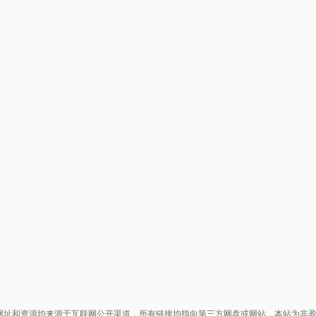
网址和资源均来源于互联网公开渠道，所有链接均指向第三方网盘或网站，本站为非