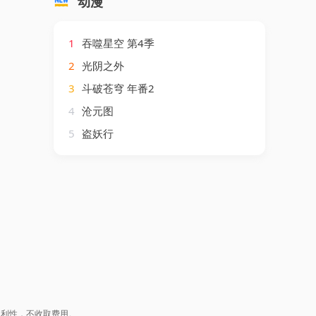
动漫
1
吞噬星空 第4季
2
光阴之外
3
斗破苍穹 年番2
4
沧元图
5
盗妖行
盈利性，不收取费用。