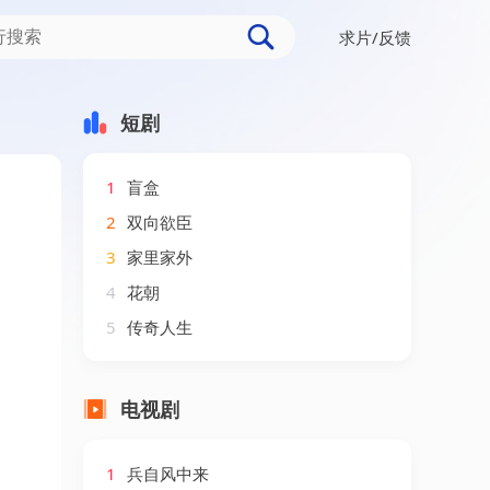
求片/反馈
2集）AI短剧
短剧
1
盲盒
2
双向欲臣
3
家里家外
4
花朝
5
传奇人生
电视剧
1
兵自风中来