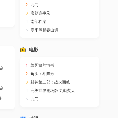
2
九门
3
唐朝诡事录
4
南部档案
5
寒阳风起春山境
电影
1
给阿嬷的情书
剧
2
角头：斗阵欸
3
封神第二部：战火西岐
剧
4
完美世界剧场版 九劫焚天
剧
5
九门