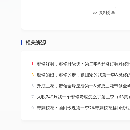
复制分享
相关资源
1
邪修好啊，邪修升级快：第二季&邪修好啊邪修升级快第二季（83集）
3
魔修的娘，邪修的爹，被团宠的我第一季&魔修的娘邪修的爹被团宠的我第一季（70集
5
穿成三花，带领全峰逆袭第一&穿成三花带领全峰逆袭第一（60集）
7
入职749局我一个邪修考编怎么了第三季（63集）
9
带刺校花：腰间玫瑰第一季2&带刺校花腰间玫瑰第一季2（52集