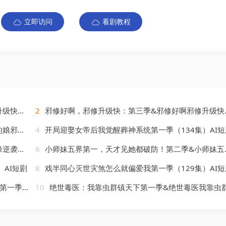
立即访问
看剧教程
AI短剧
2
邪修好啊，邪修升级快：第三季&邪修好啊邪修升级快第三季（139集）AI短剧
）AI短剧
4
开局迎娶女帝后我觉醒葬神系统第一季（134集）AI短
AI短剧
6
小师妹五界第一，天才见她都破防！第二季&小师妹五界第一天才见她都破防第二季（80集）AI短剧
AI短剧
8
戏半同心灭世灾煞怎么就偏爱我第一季（129集）AI短
）AI短剧
10
绝世毒医：我靠虫群镇天下第一季&绝世毒医我靠虫群镇天下第一季（104集）AI短