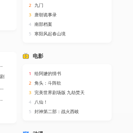
2
九门
3
唐朝诡事录
4
南部档案
5
寒阳风起春山境
电影
1
给阿嬷的情书
短剧
2
角头：斗阵欸
3
完美世界剧场版 九劫焚天
4
八仙！
5
封神第二部：战火西岐