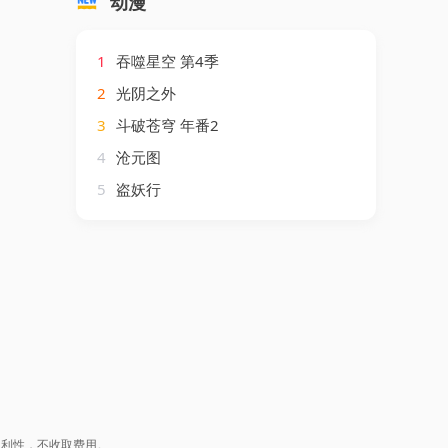
动漫
1
吞噬星空 第4季
2
光阴之外
3
斗破苍穹 年番2
4
沧元图
5
盗妖行
盈利性，不收取费用。