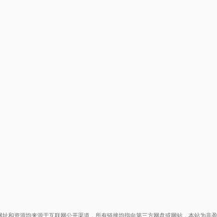
网址和资源均来源于互联网公开渠道，所有链接均指向第三方网盘或网站，本站为非