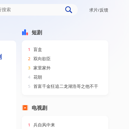
求片/反馈
门第二季（65集）AI短剧
短剧
1
盲盒
剧
2
双向欲臣
3
家里家外
4
花朝
5
首富千金狂追二龙湖浩哥之他不干
电视剧
1
兵自风中来