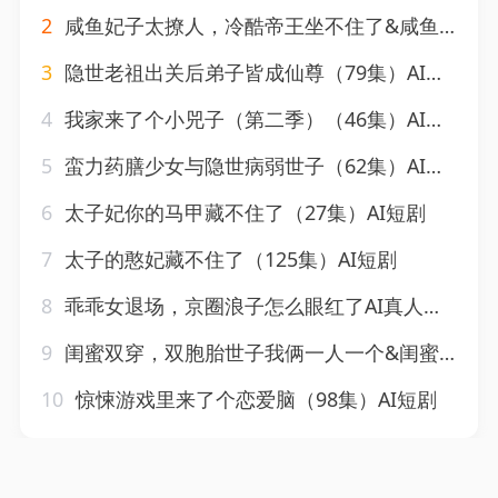
2
咸鱼妃子太撩人，冷酷帝王坐不住了&咸鱼妃子太撩人冷酷帝王坐不住了（64集）AI短剧
3
隐世老祖出关后弟子皆成仙尊（79集）AI短剧
4
我家来了个小兕子（第二季）（46集）AI短剧
5
蛮力药膳少女与隐世病弱世子（62集）AI短剧
6
太子妃你的马甲藏不住了（27集）AI短剧
7
太子的憨妃藏不住了（125集）AI短剧
8
乖乖女退场，京圈浪子怎么眼红了AI真人版&乖乖女退场京圈浪子怎么眼红了AI真人版（85集）AI短剧
9
闺蜜双穿，双胞胎世子我俩一人一个&闺蜜双穿双胞胎世子我俩一人一个（59集）AI短剧
10
惊悚游戏里来了个恋爱脑（98集）AI短剧