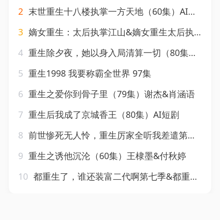
2
末世重生十八楼执掌一方天地（60集）AI短剧
3
嫡女重生：太后执掌江山&嫡女重生太后执掌江山（70集）AI短剧
4
重生除夕夜，她以身入局清算一切（80集）吴帆＆惠浩
5
重生1998 我要称霸全世界 97集
6
重生之爱你到骨子里（79集）谢杰&肖涵语
7
重生后我成了京城香王（80集）AI短剧
8
前世惨死无人怜，重生厉家全听我差遣第二季&前世惨死无人怜重生厉家全听我差遣第二季（106集）AI短剧
9
重生之诱他沉沦（60集）王棣墨&付秋婷
10
都重生了，谁还装富二代啊第七季&都重生了谁还装富二代啊第七季（77集）AI短剧