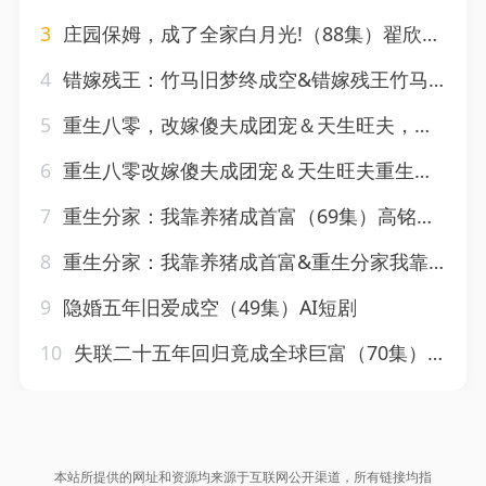
3
庄园保姆，成了全家白月光!（88集）翟欣然&高铭屿
4
错嫁残王：竹马旧梦终成空&错嫁残王竹马旧梦终成空（84集）AI短剧
5
重生八零，改嫁傻夫成团宠＆天生旺夫，重生改嫁成团宠&重生八零改嫁傻夫成团宠＆天生旺夫重生改嫁成团宠（76集）韦若辰＆翟欣然
6
重生八零改嫁傻夫成团宠＆天生旺夫重生改嫁成团宠（76集）韦若辰＆翟欣然
7
重生分家：我靠养猪成首富（69集）高铭屿＆李瑞欣
8
重生分家：我靠养猪成首富&重生分家我靠养猪成首富（69集）高铭屿＆李瑞欣
9
隐婚五年旧爱成空（49集）AI短剧
10
失联二十五年回归竟成全球巨富（70集）AI短剧
本站所提供的网址和资源均来源于互联网公开渠道，所有链接均指