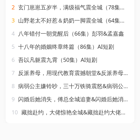
2
玄门崽崽五岁半，满级福气震全城（78集）牛静捷＆禹星臣
3
山野老太不好惹＆奶奶一脚震全城（64集）徐绍航
4
八年错付一朝觉醒后（66集）彭羽&孟嘉鑫
5
十八年的婚姻终章终篇（86集）AI短剧
6
吾以凡躯震九霄（50集）AI短剧
7
反派养母，用现代教育震撼朝堂&反派养母用现代教育震撼朝堂（58集）AI短剧
8
病弱公主嫌铃吵，三十万铁骑震怒&病弱公主嫌铃吵三十万铁骑震怒（64集）AI短剧
9
闪婚后她消失，傅总全城追妻&闪婚后她消失傅总全城追妻（57集）AI短剧
10
藏拙赴约，大佬惊艳全城&藏拙赴约大佬惊艳全城（132集）AI短剧