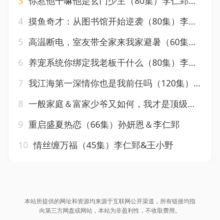
3
你惹他干嘛他是玄门少主（80集）李仁郅&林初
4
摸鱼奇才：从图书馆开始逆袭（80集）李仁郅＆宗白铧
5
高温断电，室友带全家来我家避暑（60集）卞菁&李仁郅
6
养宠系统你绑定我老板干什么（80集）李仁郅＆刘奕彤
7
我江海第一深情你也是我前任吗（120集）李仁郅＆张如意＆浅柔＆关钰莹＆千文＆章嘉怡＆苏酥＆张星禾
8
一般家庭＆富家少爷又如何，我才是顶级千金（46集）马芯好&李仁郅
9
重启盛夏热恋（66集）孙妍恩＆李仁郅
10
情丝缠万福（45集）李仁郅&王小野
本站所提供的网址和资源均来源于互联网公开渠道，所有链接均指
向第三方网盘或网站，本站为非盈利性，不收取费用。