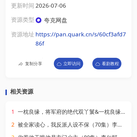
更新时间
2026-07-06
资源类型
夸克网盘
资源地址
https://pan.quark.cn/s/60cf3afd7
86f
复制分享
立即访问
看剧教程
相关资源
1
一枕良缘，将军府的绝代双丫鬟&一枕良缘将军府的绝代双丫鬟（77集）李仁郅＆唐七七
2
被全家读心，我反派人设不保（70集）李仁郅＆刘盈