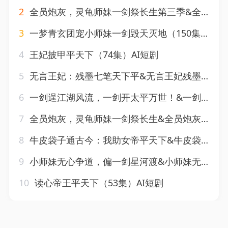
2
全员炮灰，灵龟师妹一剑祭长生第三季&全员炮灰灵龟师妹一剑祭长生第三季（118集）AI短剧
3
一梦青玄团宠小师妹一剑毁天灭地（150集）AI短剧
4
王妃披甲平天下（74集）AI短剧
5
无言王妃：残墨七笔天下平&无言王妃残墨七笔天下平（51集）AI短剧
6
一剑逞江湖风流，一剑开太平万世！&一剑逞江湖风流一剑开太平万世（172集）AI短剧
7
全员炮灰，灵龟师妹一剑祭长生&全员炮灰灵龟师妹一剑祭长生（110集）AI短剧
8
牛皮袋子通古今：我助女帝平天下&牛皮袋子通古今我助女帝平天下（43集）AI短剧
9
小师妹无心争道，偏一剑星河渡&小师妹无心争道偏一剑星河渡（74集）AI短剧
10
读心帝王平天下（53集）AI短剧