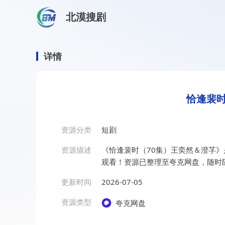
北漠搜剧
首页
/
资源搜索
/
恰逢裴时（70集）王奕然＆澄芓
恰逢裴时（70集）王奕然＆
详情
恰逢裴时
资源分类
短剧
资源描述
《恰逢裴时（70集）王奕然＆澄芓
观看！资源已整理至夸克网盘，随时
更新时间
2026-07-05
资源类型
夸克网盘