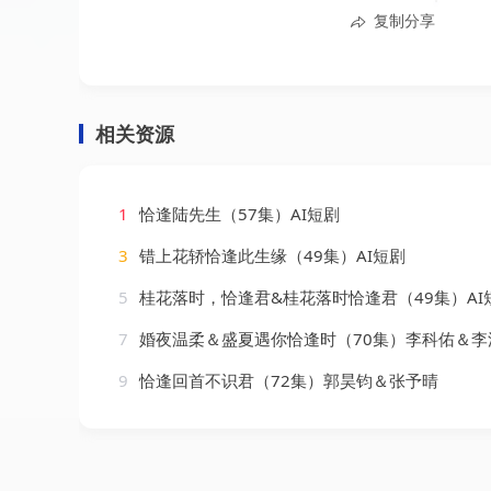
复制分享
相关资源
1
恰逢陆先生（57集）AI短剧
3
错上花轿恰逢此生缘（49集）AI短剧
5
桂花落时，恰逢君&桂花落时恰逢君（49集）AI
7
婚夜温柔＆盛夏遇你恰逢时（70集）李科佑＆李
9
恰逢回首不识君（72集）郭昊钧＆张予晴