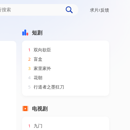
求片/反馈
短剧
1
双向欲臣
2
盲盒
3
家里家外
4
花朝
5
行道者之墨狂刀
电视剧
1
九门