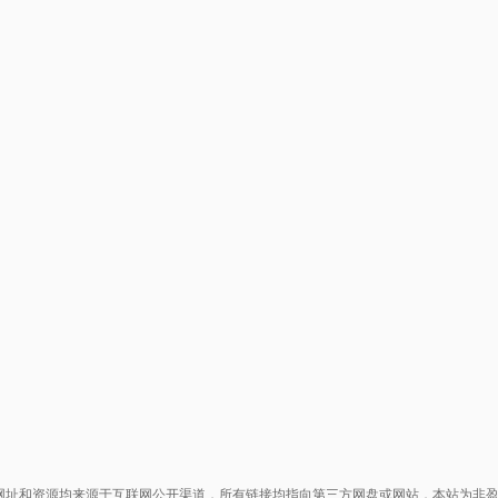
网址和资源均来源于互联网公开渠道，所有链接均指向第三方网盘或网站，本站为非