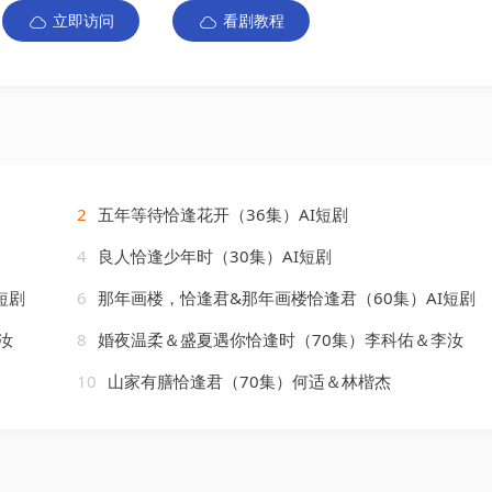
立即访问
看剧教程
2
五年等待恰逢花开（36集）AI短剧
4
良人恰逢少年时（30集）AI短剧
短剧
6
那年画楼，恰逢君&那年画楼恰逢君（60集）AI短剧
汝
8
婚夜温柔＆盛夏遇你恰逢时（70集）李科佑＆李汝
10
山家有膳恰逢君（70集）何适＆林楷杰