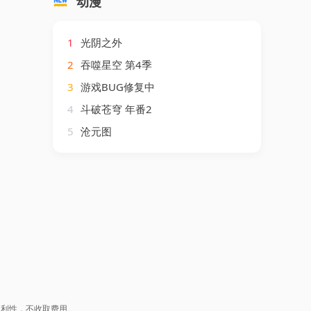
动漫
1
光阴之外
2
吞噬星空 第4季
3
游戏BUG修复中
4
斗破苍穹 年番2
5
沧元图
盈利性，不收取费用。