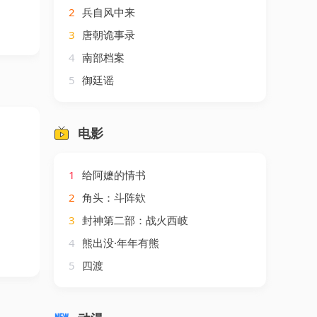
2
兵自风中来
3
唐朝诡事录
4
南部档案
5
御廷谣
电影
1
给阿嬷的情书
2
角头：斗阵欸
3
封神第二部：战火西岐
4
熊出没·年年有熊
5
四渡