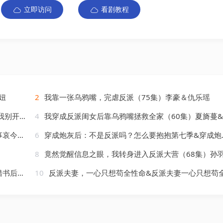
立即访问
看剧教程
妞
2
我靠一张乌鸦嘴，完虐反派（75集）李豪＆仇乐瑶
娴＆洪森
4
我穿成反派闺女后靠乌鸦嘴拯救全家（60集）夏旖蔓&姜华
棋＆杨珊子
6
穿成炮灰后：不是反派吗？怎么要抱抱第七季&穿成炮灰后不是反派吗怎么要抱抱第七季（88集）AI短剧
8
竟然觉醒信息之眼，我转身进入反派大营（68集）孙羽中&廖
）AI短剧
10
反派夫妻，一心只想苟全性命&反派夫妻一心只想苟全性命（54集）AI短