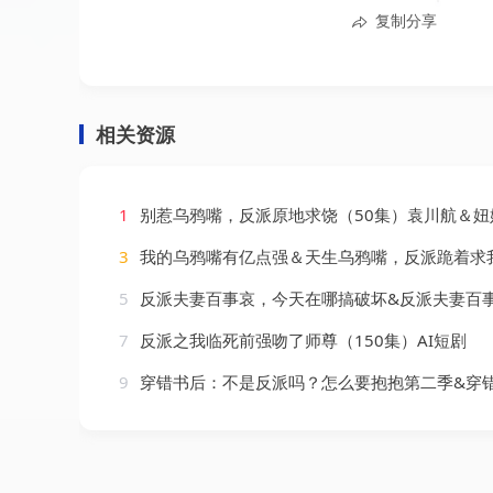
复制分享
相关资源
1
别惹乌鸦嘴，反派原地求饶（50集）袁川航＆妞
3
我的乌鸦嘴有亿点强＆天生乌鸦嘴，反派跪着求我别开口（60集）梁婧
5
反派夫妻百事哀，今天在哪搞破坏&反派夫妻百事哀今天在哪搞破坏（62集）马烁
7
反派之我临死前强吻了师尊（150集）AI短剧
9
穿错书后：不是反派吗？怎么要抱抱第二季&穿错书后不是反派吗怎么要抱抱第二季（66集