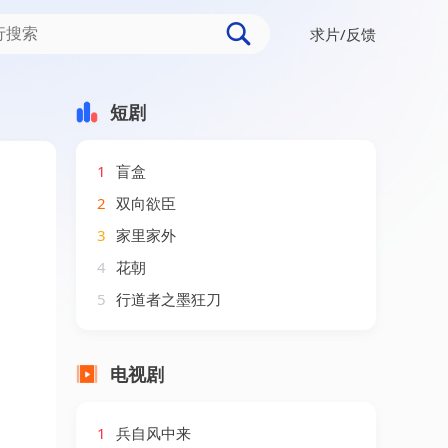
求片/反馈
短剧
1
盲盒
2
双向欲臣
3
家里家外
4
花朝
5
行道者之墨狂刀
电视剧
1
兵自风中来