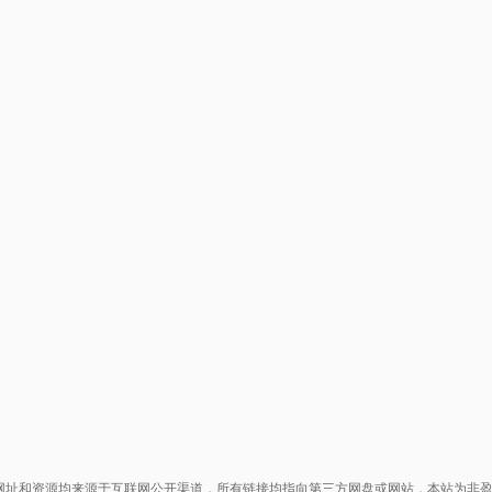
网址和资源均来源于互联网公开渠道，所有链接均指向第三方网盘或网站，本站为非