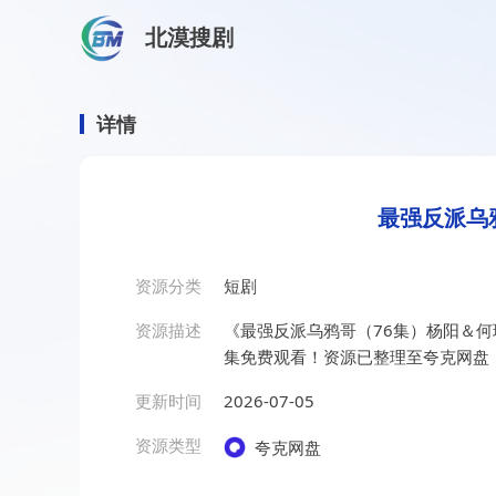
北漠搜剧
首页
/
资源搜索
/
最强反派乌鸦哥（76集）杨阳＆何琢言
最强反派乌鸦哥（76集）杨
详情
最强反派乌
资源分类
短剧
资源描述
《最强反派乌鸦哥（76集）杨阳＆
集免费观看！资源已整理至夸克网盘
更新时间
2026-07-05
资源类型
夸克网盘