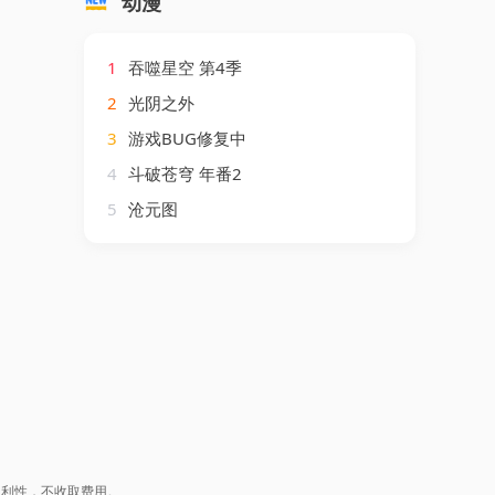
动漫
1
吞噬星空 第4季
2
光阴之外
3
游戏BUG修复中
4
斗破苍穹 年番2
5
沧元图
盈利性，不收取费用。