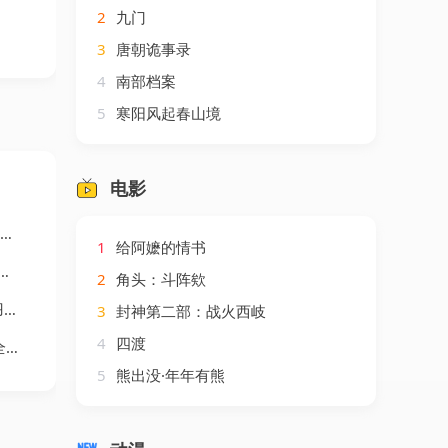
2
九门
3
唐朝诡事录
4
南部档案
5
寒阳风起春山境
电影
1
给阿嬷的情书
2
角头：斗阵欸
澜
3
封神第二部：战火西岐
4
四渡
剧
5
熊出没·年年有熊