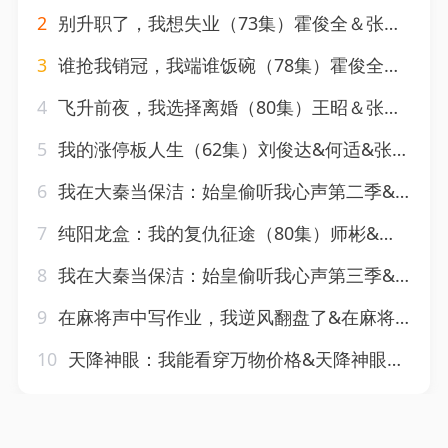
2
别升职了，我想失业（73集）霍俊全＆张颖洁
3
谁抢我销冠，我端谁饭碗（78集）霍俊全＆张颖洁
4
飞升前夜，我选择离婚（80集）王昭＆张颖洁
5
我的涨停板人生（62集）刘俊达&何适&张颖洁
6
我在大秦当保洁：始皇偷听我心声第二季&我在大秦当保洁始皇偷听我心声第二季（70集）AI短剧
7
纯阳龙盒：我的复仇征途（80集）师彬&吕洁
8
我在大秦当保洁：始皇偷听我心声第三季&我在大秦当保洁始皇偷听我心声第三季（96集）AI短剧
9
在麻将声中写作业，我逆风翻盘了&在麻将声中写作业我逆风翻盘了（60集）张颖菲＆胡文乐
10
天降神眼：我能看穿万物价格&天降神眼我能看穿万物价格（80集）金铄＆郭虹