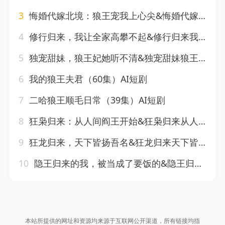
3
悔婚代嫁北境：狼王宠我上心尖&悔婚代嫁北境狼王宠我上心尖（87集）AI短剧
4
修行归来，我让全家高攀不起&修行归来我让全家高攀不起（80集）王冠程＆林思彤
5
独宠甜妹，狼王妃她听不清&独宠甜妹狼王妃她听不清（60集）AI短剧
6
我的狼王夫君（60集）AI短剧
7
二哈狼王顺毛日常（39集）AI短剧
8
狂枭归来：从人间阎王开始&狂枭归来从人间阎王开始（72集）岳玉航＆李海蒂
9
狂龙归来，天下皆扬吾名&狂龙归来天下皆扬吾名（61集）张子寒＆王姝懿
10
隐王归来的我，被当成了要饭的&隐王归来的我被当成了要饭的（60集）AI短剧
本站所提供的网址和资源均来源于互联网公开渠道，所有链接均指