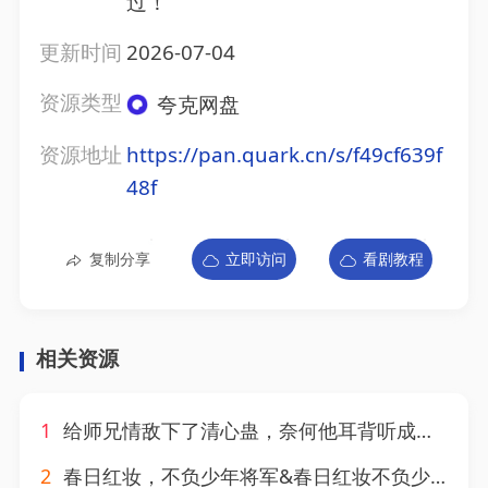
过！
更新时间
2026-07-04
资源类型
夸克网盘
资源地址
https://pan.quark.cn/s/f49cf639f
48f
复制分享
立即访问
看剧教程
相关资源
1
给师兄情敌下了清心蛊，奈何他耳背听成情蛊&给师兄情敌下了清心蛊奈何他耳背听成情蛊（56集）AI短剧
2
春日红妆，不负少年将军&春日红妆不负少年将军（55集）AI短剧