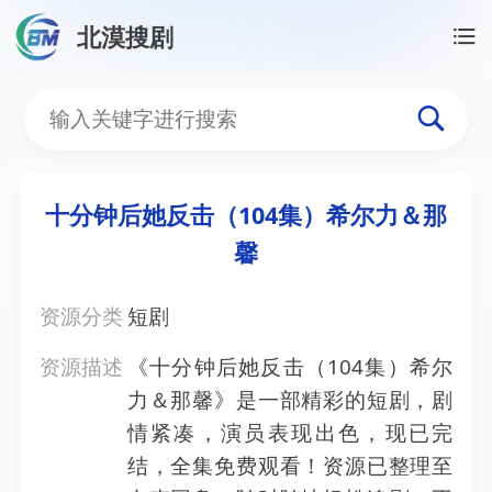
北漠搜剧
首页
/
资源搜索
/
十分钟后她反击（104集）希尔力＆
十分钟后她反击（104集
十分钟后她反击（104集）希尔力＆那
馨
资源分类
短剧
资源描述
《十分钟后她反击（104集）希尔
力＆那馨》是一部精彩的短剧，剧
情紧凑，演员表现出色，现已完
结，全集免费观看！资源已整理至