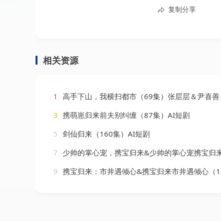
复制分享
相关资源
1
高手下山，我横扫都市（69集）张层层＆尹喜善
3
携萌崽归来前夫别纠缠（87集）AI短剧
5
剑仙归来（160集）AI短剧
7
少帅的掌心宠，携宝归来&少帅的掌心宠携宝归来（51集）
9
携宝归来：市井遇倾心&携宝归来市井遇倾心（164集）A