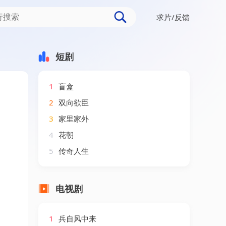
求片/反馈
短剧
1
盲盒
2
双向欲臣
3
家里家外
4
花朝
5
传奇人生
电视剧
1
兵自风中来