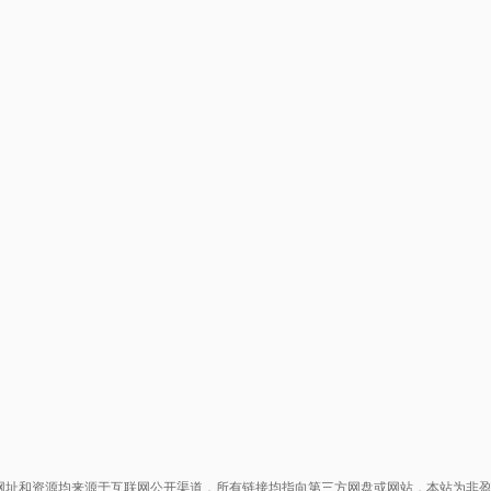
网址和资源均来源于互联网公开渠道，所有链接均指向第三方网盘或网站，本站为非