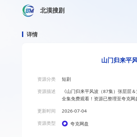
北漠搜剧
首页
/
资源搜索
/
山门归来平风波（87集）张层层＆尹喜
山门归来平风波（87集）张
详情
山门归来平风
资源分类
短剧
资源描述
《山门归来平风波（87集）张层层
全集免费观看！资源已整理至夸克网
更新时间
2026-07-04
资源类型
夸克网盘