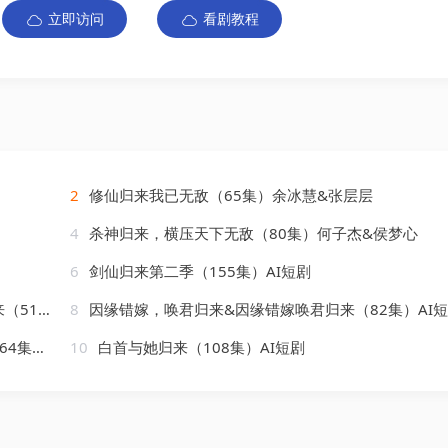
立即访问
看剧教程
2
修仙归来我已无敌（65集）余冰慧&张层层
4
杀神归来，横压天下无敌（80集）何子杰&侯梦心
6
剑仙归来第二季（155集）AI短剧
AI短剧
8
因缘错嫁，唤君归来&因缘错嫁唤君归来（82集）AI
I短剧
10
白首与她归来（108集）AI短剧