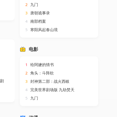
2
九门
3
唐朝诡事录
4
南部档案
5
寒阳风起春山境
电影
1
给阿嬷的情书
2
角头：斗阵欸
短剧
3
封神第二部：战火西岐
4
完美世界剧场版 九劫焚天
5
九门