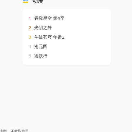
动漫
1
吞噬星空 第4季
2
光阴之外
3
斗破苍穹 年番2
4
沧元图
5
盗妖行
盈利性，不收取费用。