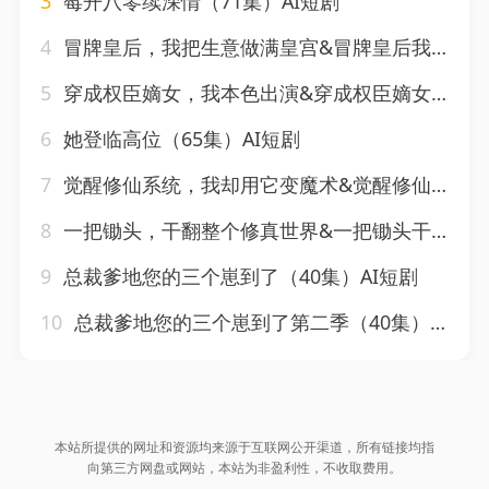
3
莓开八零续深情（71集）AI短剧
4
冒牌皇后，我把生意做满皇宫&冒牌皇后我把生意做满皇宫（93集）AI短剧
5
穿成权臣嫡女，我本色出演&穿成权臣嫡女我本色出演（49集）AI短剧
6
她登临高位（65集）AI短剧
7
觉醒修仙系统，我却用它变魔术&觉醒修仙系统我却用它变魔术（70集）AI短剧
8
一把锄头，干翻整个修真世界&一把锄头干翻整个修真世界（62集）AI短剧
9
总裁爹地您的三个崽到了（40集）AI短剧
10
总裁爹地您的三个崽到了第二季（40集）AI短剧
本站所提供的网址和资源均来源于互联网公开渠道，所有链接均指
向第三方网盘或网站，本站为非盈利性，不收取费用。