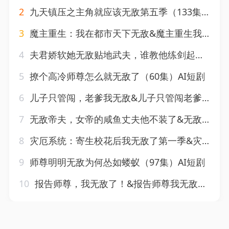
2
九天镇压之主角就应该无敌第五季（133集）AI短剧
3
魔主重生：我在都市天下无敌&魔主重生我在都市天下无敌（85集）AI短剧
4
夫君娇软她无敌贴地武夫，谁教他练剑起飞的&夫君娇软她无敌贴地武夫谁教他练剑起飞的（70集）AI短剧
5
撩个高冷师尊怎么就无敌了（60集）AI短剧
6
儿子只管闯，老爹我无敌&儿子只管闯老爹我无敌（137集）AI短剧
7
无敌帝夫，女帝的咸鱼丈夫他不装了&无敌帝夫女帝的咸鱼丈夫他不装了（86集）AI短剧
8
灾厄系统：寄生校花后我无敌了第一季&灾厄系统寄生校花后我无敌了第一季（82集）AI短剧
9
师尊明明无敌为何怂如蝼蚁（97集）AI短剧
10
报告师尊，我无敌了！&报告师尊我无敌了（81集）AI短剧