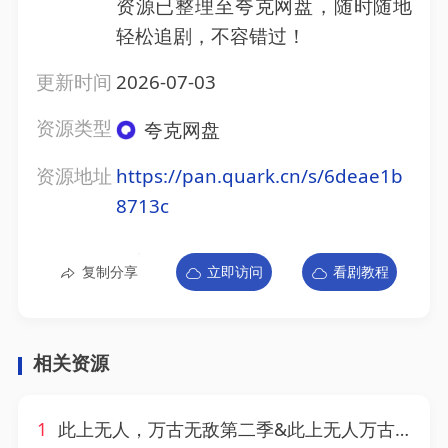
资源已整理至夸克网盘，随时随地
轻松追剧，不容错过！
更新时间
2026-07-03
资源类型
夸克网盘
资源地址
https://pan.quark.cn/s/6deae1b
8713c
复制分享
立即访问
看剧教程
相关资源
1
此上无人，万古无敌第二季&此上无人万古无敌第二季（61集）AI短剧