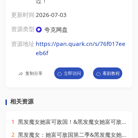
过！
更新时间
2026-07-03
资源类型
夸克网盘
资源地址
https://pan.quark.cn/s/76f017ee
eb6f
复制分享
立即访问
看剧教程
相关资源
1
黑发魔女她富可敌国！&黑发魔女她富可敌国（48集）AI短剧
2
黑发魔女：她富可敌国第二季&黑发魔女她富可敌国第二季（111集）AI短剧