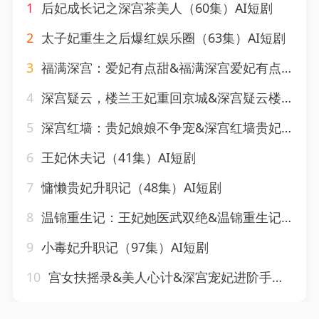
1
后妃成长记之深宫茶美人（60集）AI短剧
2
太子妃重生之后爆红娱乐圈（63集）AI短剧
3
福满深宫：爱妃有点甜&福满深宫爱妃有点甜（61集）AI短剧
4
深宫疑云，楼兰王妃重回京城&深宫疑云楼兰王妃重回京城（55集）AI短剧
5
深宫红墙：贵妃娘娘不争宠&深宫红墙贵妃娘娘不争宠（51集）AI短剧
6
王妃休夫记（41集）AI短剧
7
慵懒贵妃升职记（48集）AI短剧
8
温锦重生记：王妃她医武双绝&温锦重生记王妃她医武双绝（89集）AI短剧
9
小毒妃升职记（97集）AI短剧
10
宫女扶摇录&美人心计&深宫宠妃进阶手册（52集）