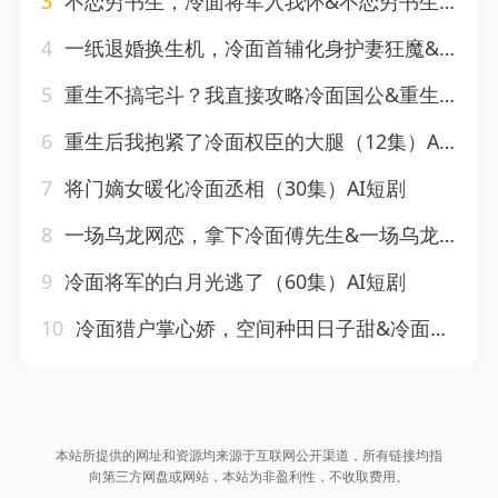
3
不恋穷书生，冷面将军入我怀&不恋穷书生冷面将军入我怀（60集）AI短剧
4
一纸退婚换生机，冷面首辅化身护妻狂魔&一纸退婚换生机冷面首辅化身护妻狂魔（50集）AI短剧
5
重生不搞宅斗？我直接攻略冷面国公&重生不搞宅斗我直接攻略冷面国公（3集）AI短剧
6
重生后我抱紧了冷面权臣的大腿（12集）AI短剧
7
将门嫡女暖化冷面丞相（30集）AI短剧
8
一场乌龙网恋，拿下冷面傅先生&一场乌龙网恋拿下冷面傅先生（57集）AI短剧
9
冷面将军的白月光逃了（60集）AI短剧
10
冷面猎户掌心娇，空间种田日子甜&冷面猎户掌心娇空间种田日子甜（25集）AI短剧
本站所提供的网址和资源均来源于互联网公开渠道，所有链接均指
向第三方网盘或网站，本站为非盈利性，不收取费用。