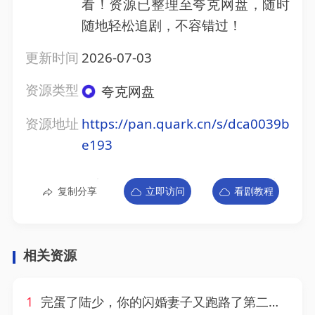
看！资源已整理至夸克网盘，随时
随地轻松追剧，不容错过！
更新时间
2026-07-03
资源类型
夸克网盘
资源地址
https://pan.quark.cn/s/dca0039b
e193
复制分享
立即访问
看剧教程
相关资源
1
完蛋了陆少，你的闪婚妻子又跑路了第二季&完蛋了陆少你的闪婚妻子又跑路了第二季（82集）AI短剧