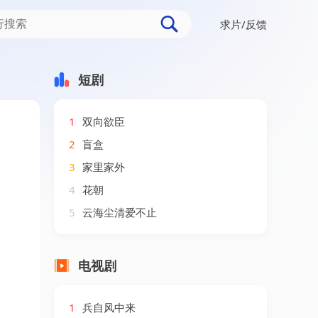
求片/反馈
短剧
1
双向欲臣
2
盲盒
3
家里家外
4
花朝
5
云海尘清爱不止
电视剧
1
兵自风中来