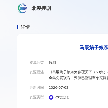
北漠搜剧
首页
/
资源搜索
/
马厩嫡子娘亲为你覆天下（53集）AI
马厩嫡子娘亲为你覆天下（5
详情
马厩嫡子娘亲
资源分类
短剧
资源描述
《马厩嫡子娘亲为你覆天下（53集）
全集免费观看！资源已整理至夸克网
更新时间
2026-07-03
资源类型
夸克网盘