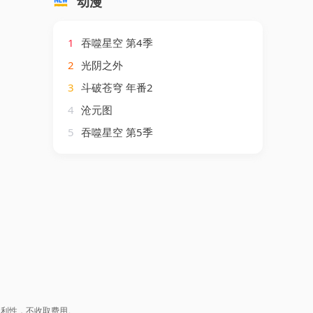
动漫
1
吞噬星空 第4季
2
光阴之外
3
斗破苍穹 年番2
4
沧元图
5
吞噬星空 第5季
盈利性，不收取费用。