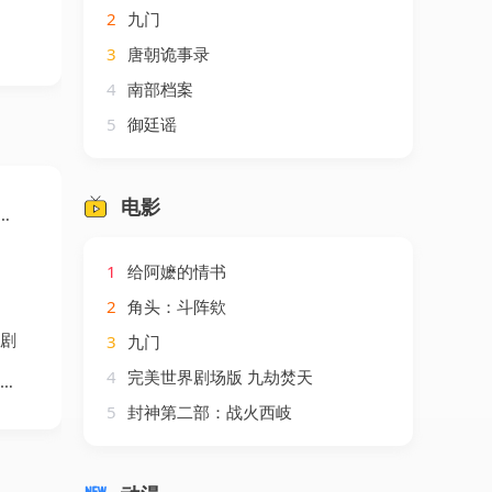
2
九门
3
唐朝诡事录
4
南部档案
5
御廷谣
电影
1
给阿嬷的情书
2
角头：斗阵欸
短剧
3
九门
4
完美世界剧场版 九劫焚天
5
封神第二部：战火西岐