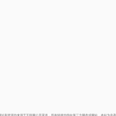
网址和资源均来源于互联网公开渠道，所有链接均指向第三方网盘或网站，本站为非