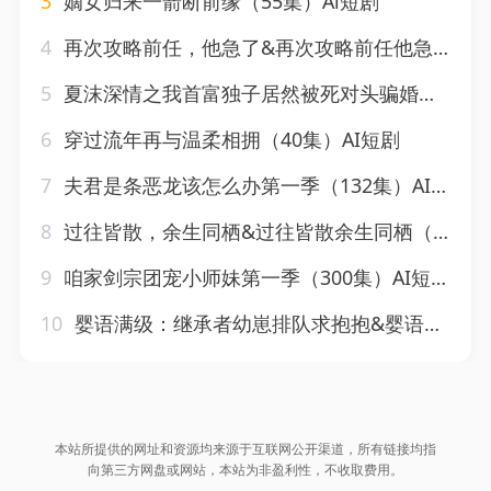
3
嫡女归来一箭断前缘（55集）Ai短剧
4
再次攻略前任，他急了&再次攻略前任他急了（20集）AI短剧
5
夏沫深情之我首富独子居然被死对头骗婚了（160集）AI短剧
6
穿过流年再与温柔相拥（40集）AI短剧
7
夫君是条恶龙该怎么办第一季（132集）AI短剧
8
过往皆散，余生同栖&过往皆散余生同栖（150集）AI短剧
9
咱家剑宗团宠小师妹第一季（300集）AI短剧
10
婴语满级：继承者幼崽排队求抱抱&婴语满级继承者幼崽排队求抱抱（67集）AI短剧
本站所提供的网址和资源均来源于互联网公开渠道，所有链接均指
向第三方网盘或网站，本站为非盈利性，不收取费用。