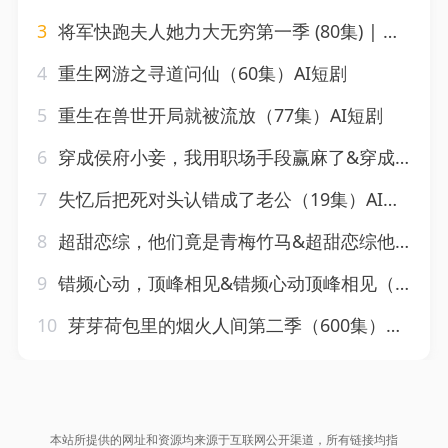
3
将军快跑夫人她力大无穷第一季 (80集) | 短剧
4
重生网游之寻道问仙（60集）AI短剧
5
重生在兽世开局就被流放（77集）AI短剧
6
穿成侯府小妾，我用职场手段赢麻了&穿成侯府小妾我用职场手段赢麻了（80集）AI短剧
7
失忆后把死对头认错成了老公（19集）AI短剧
8
超甜恋综，他们竟是青梅竹马&超甜恋综他们竟是青梅竹马（91集）AI短剧
9
错频心动，顶峰相见&错频心动顶峰相见（40集）AI短剧
10
芽芽荷包里的烟火人间第二季（600集）AI短剧
本站所提供的网址和资源均来源于互联网公开渠道，所有链接均指