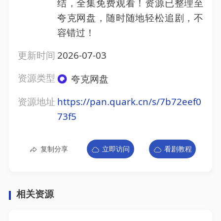
结，全集免费观看！资源已整理至
夸克网盘，随时随地轻松追剧，不
容错过！
更新时间
2026-07-03
资源类型
夸克网盘
资源地址
https://pan.quark.cn/s/7b72eef0
73f5
复制分享
立即访问
看剧教程
相关资源