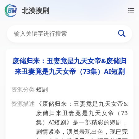
北漠搜剧
首页
/
资源搜索
/
废储归来：丑妻竟是九天女帝&废储归
废储归来：丑妻竟是九天女
废储归来：丑妻竟是九天女帝&废储归
来丑妻竟是九天女帝（73集）AI短剧
资源分类
短剧
资源描述
《废储归来：丑妻竟是九天女帝&
废储归来丑妻竟是九天女帝（73
集）AI短剧》是一部精彩的短剧，
剧情紧凑，演员表现出色，现已完